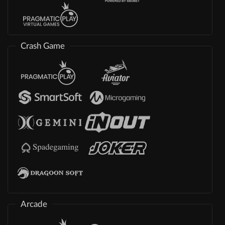
Crash Game
Arcade