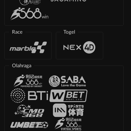
Race
Togel
Olahraga