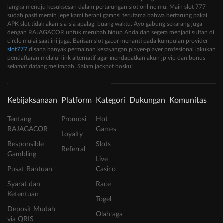
langka menuju kesuksesan dalam pertarungan slot online mu. Main slot 777
sudah pasti meraih jepe kami berani garansi terutama bahwa bertarung pakai
APK slot tidak akan sia-sia apalagi buang waktu. Ayo gabung sekarang juga
dengan RAJAGACOR untuk merubah hidup Anda dan segera menjadi sultan di
circle mulai saat ini juga. Barisan slot gacor menanti pada kumpulan provider
slot777
disana banyak permainan kesayangan player-player profesional lakukan
pendaftaran melalui link alternatif agar mendapatkan akun jp vip dan bonus
selamat datang melimpah. Salam jackpot bosku!
Kebijaksanaan
Platform
Kategori
Dukungan
Komunitas
Tentang
Promosi
Hot
RAJAGACOR
Games
Loyalty
Responsible
Slots
Referral
Gambling
Live
Pusat Bantuan
Casino
Syarat dan
Race
Ketentuan
Togel
Deposit Mudah
Olahraga
via QRIS