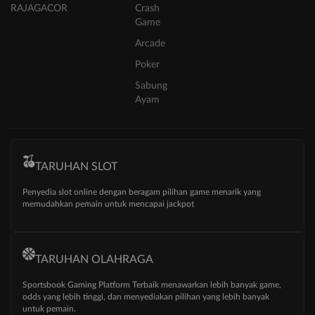
RAJAGACOR
Crash
Game
Arcade
Poker
Sabung
Ayam
TARUHAN SLOT
Penyedia slot online dengan beragam pilihan game menarik yang
memudahkan pemain untuk mencapai jackpot
TARUHAN OLAHRAGA
Sportsbook Gaming Platform Terbaik menawarkan lebih banyak game,
odds yang lebih tinggi, dan menyediakan pilihan yang lebih banyak
untuk pemain.